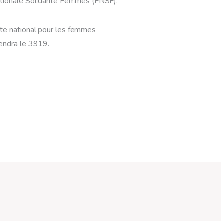
ationale Solidarité Femmes (FNSF).
te national pour les femmes
iendra le 3919.