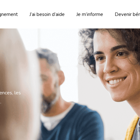
gnement
J’ai besoin d’aide
Je m’informe
Devenir bé
ences, les
.