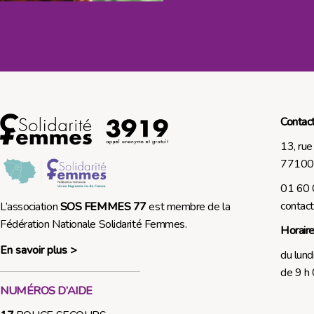
Contac
13, rue
7710
01 60 
conta
L’association
SOS FEMMES 77
est membre de la
Fédération Nationale Solidarité Femmes.
Horaire
En savoir plus >
du lund
de 9 h 
NUMÉROS D’AIDE