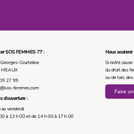
ter SOS FEMMES 77 :
Nous soutenir 
 Georges-Courteline
Si notre cause
0 MEAUX
du droit des 
ou de loin, des
09 27 99
ct@sos-femmes.com
Faire u
s d’ouverture :
i au vendredi
00 à 13 h 00 et de 14 h 00 à 17 h 00