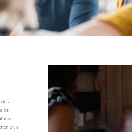
t des
s de
tution,
ction d’un