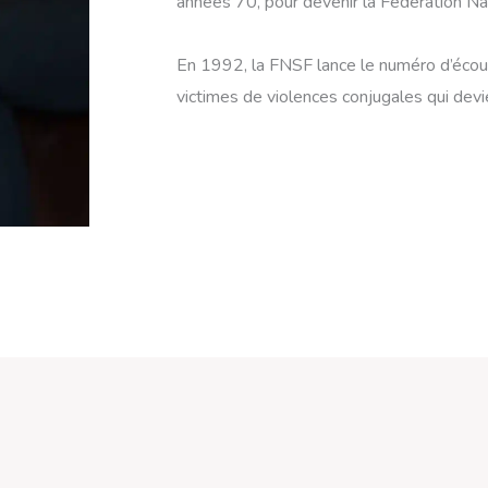
années 70, pour devenir la Fédération N
En 1992, la FNSF lance le numéro d’écou
victimes de violences conjugales qui dev